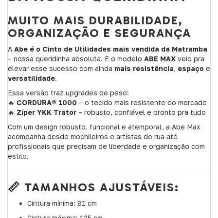
MUITO MAIS DURABILIDADE,
ORGANIZAÇÃO E SEGURANÇA
A
Abe é o Cinto de Utilidades mais vendida da Matramba
– nossa queridinha absoluta. E o modelo
ABE MAX
veio pra
elevar esse sucesso com ainda
mais resistência
,
espaço
e
versatilidade
.
Essa versão traz upgrades de peso:
🔥
CORDURA® 1000
– o tecido mais resistente do mercado
🔥
Zíper YKK Trator
– robusto, confiável e pronto pra tudo
Com um design robusto, funcional e atemporal, a Abe Max
acompanha desde mochileiros e artistas de rua até
profissionais que precisam de liberdade e organização com
estilo.
📏 TAMANHOS AJUSTÁVEIS:
Cintura mínima: 81 cm
Cintura máxima: 125 cm