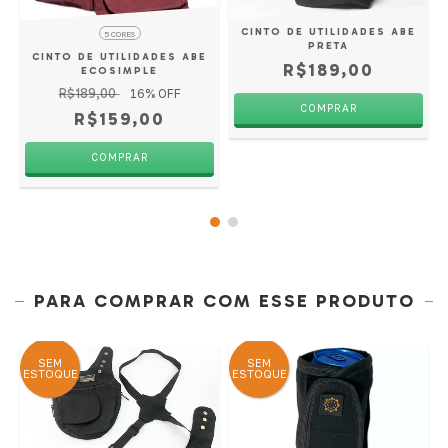
A
CINTO DE UTILIDADES ABE
5 CORES
PRETA
CINTO DE UTILIDADES ABE
R$189,00
ECOSIMPLE
R$189,00
16
% OFF
COMPRAR
R$159,00
COMPRAR
PARA COMPRAR COM ESSE PRODUTO
SEM
SEM
ESTOQUE
ESTOQUE