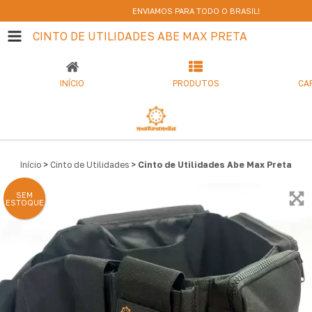
ENVIAMOS PARA TODO O BRASIL!
CINTO DE UTILIDADES ABE MAX PRETA
INÍCIO
PRODUTOS
CA
Início
>
Cinto de Utilidades
>
Cinto de Utilidades Abe Max Preta
SEM
ESTOQUE